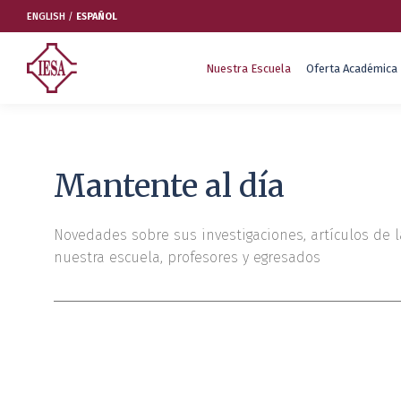
ENGLISH
/
ESPAÑOL
Nuestra Escuela
Oferta Académica
Nuestra Escuela
Oferta Académica
Mantente al día
Educación Ejecutiva
Soluciones Empresariales
Novedades sobre sus investigaciones, artículos de l
nuestra escuela, profesores y egresados
International Faculty
Escuelas y Centros