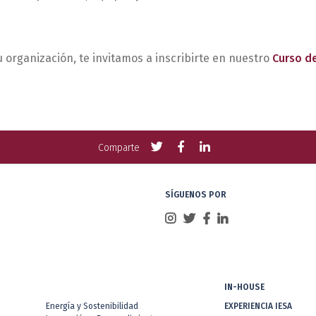
tu organización, te invitamos a inscribirte en nuestro
Curso d
Compartir
Compartir
Compartir
Comparte
con
con
con
Twitter
Facebook
LinkedIn
SÍGUENOS POR
IN-HOUSE
Energía y Sostenibilidad
EXPERIENCIA IESA