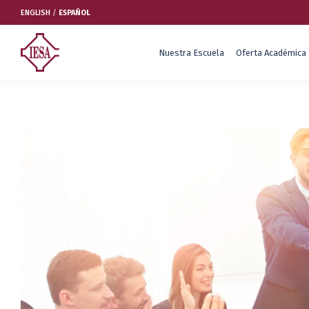
ENGLISH
/
ESPAÑOL
Nuestra Escuela
Oferta Académica
Nuestra Escuela
Oferta Académica
Educación Ejecutiva
Soluciones Empresariales
International Faculty
Escuelas y Centros