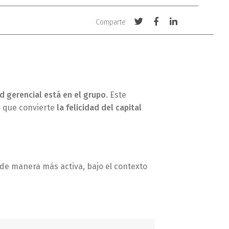
Compartir
Compartir
Compartir
Comparte
con
con
con
Twitter
Facebook
LinkedIn
d gerencial está en el grupo
. Este
z que convierte
la felicidad del capital
de manera más activa, bajo el contexto