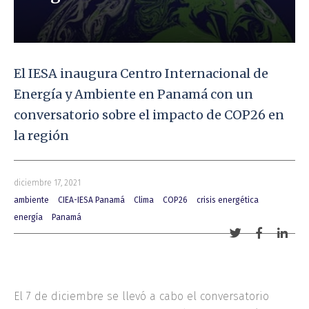
El IESA inaugura Centro Internacional de
Energía y Ambiente en Panamá con un
conversatorio sobre el impacto de COP26 en
la región
diciembre 17, 2021
ambiente
CIEA-IESA Panamá
Clima
COP26
crisis energética
energía
Panamá
Compartir
Comparti
Comp
con
con
con
Twitter
Facebook
Link
El 7 de diciembre se llevó a cabo el conversatorio