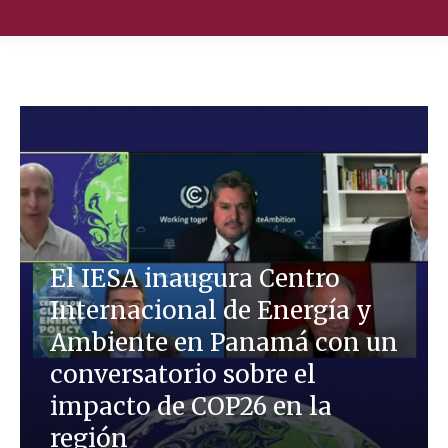
Nuestra Escuela
Oferta Académica
Educación Ejecutiva
Soluciones Empresariales
El IESA inaugura Centro
Internacional de Energía y
International Faculty
Ambiente en Panamá con un
Escuelas y Centros
conversatorio sobre el
impacto de COP26 en la
región