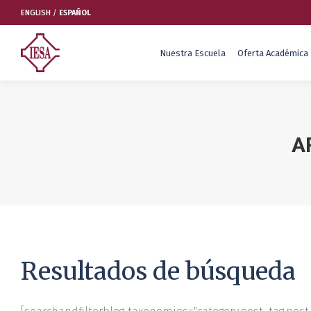
ENGLISH
/
ESPAÑOL
Nuestra Escuela
Oferta Académica
Nuestra Escuela
Oferta Académica
A
Educación Ejecutiva
Soluciones Empresariales
International Faculty
Escuelas y Centros
Resultados de búsqueda