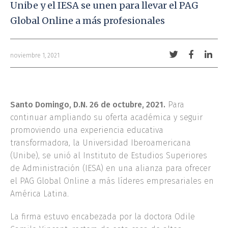
Unibe y el IESA se unen para llevar el PAG
Global Online a más profesionales
Compartir
Comparti
Comp
noviembre 1, 2021
con
con
con
Twitter
Facebook
Link
Santo Domingo, D.N. 26 de octubre, 2021.
Para
continuar ampliando su oferta académica y seguir
promoviendo una experiencia educativa
transformadora, la Universidad Iberoamericana
(Unibe), se unió al Instituto de Estudios Superiores
de Administración (IESA) en una alianza para ofrecer
el PAG Global Online a más líderes empresariales en
América Latina.
La firma estuvo encabezada por la doctora Odile