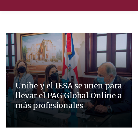
Nuestra Escuela
Oferta Académica
Educación Ejecutiva
Soluciones Empresariales
Unibe y el IESA se unen para
llevar el PAG Global Online a
International Faculty
más profesionales
Escuelas y Centros