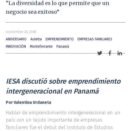
“La diversidad es lo que permite que un
negocio sea exitoso”
noviembre 28, 2018
ANIVERSARIO
Auletta
EMPRENDIMIENTO
EMPRESAS FAMILIARES
INNOVACIÓN
Monteferrante
Panamá
Compartir
Comparti
Comp
con
con
con
Twitter
Facebook
Link
IESA discutió sobre emprendimiento
intergeneracional en Panamá
Por Valentina Urdaneta
Hablar de emprendimiento intergeneracional en un
país con un tejido importante de empresas
familiares fue el debut del Instituto de Estudios