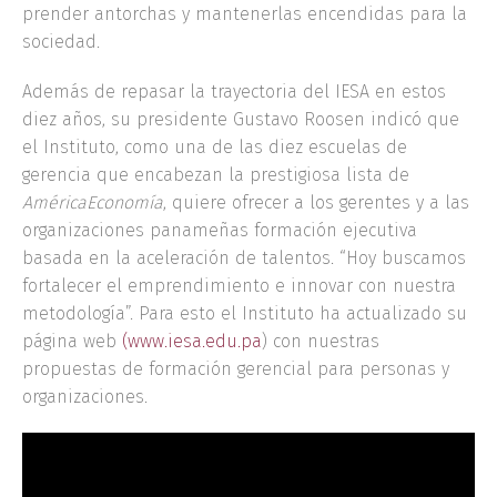
prender antorchas y mantenerlas encendidas para la
sociedad.
Además de repasar la trayectoria del IESA en estos
diez años, su presidente Gustavo Roosen indicó que
el Instituto, como una de las diez escuelas de
gerencia que encabezan la prestigiosa lista de
AméricaEconomía
, quiere ofrecer a los gerentes y a las
organizaciones panameñas formación ejecutiva
basada en la aceleración de talentos. “Hoy buscamos
fortalecer el emprendimiento e innovar con nuestra
metodología”. Para esto el Instituto ha actualizado su
página web
(www.iesa.edu.pa
) con nuestras
propuestas de formación gerencial para personas y
organizaciones.