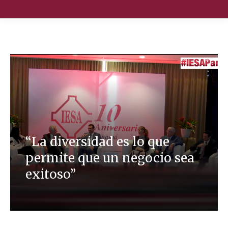
Nuestra Escuela
Oferta Académica
Educación Ejecutiva
Soluciones Empresariales
“La diversidad es lo que
permite que un negocio sea
International Faculty
exitoso”
Escuelas y Centros