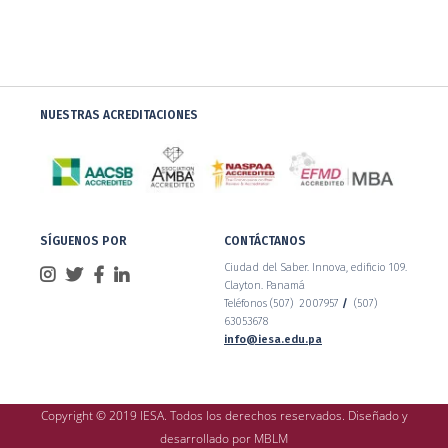
NUESTRAS ACREDITACIONES
SÍGUENOS POR
CONTÁCTANOS
Ciudad del Saber. Innova, edificio 109.
Clayton. Panamá
Teléfonos (507) 2007957
/
(507)
63053678
info@iesa.edu.pa
Copyright © 2019 IESA. Todos los derechos reservados. Diseñado y
desarrollado por
MBLM