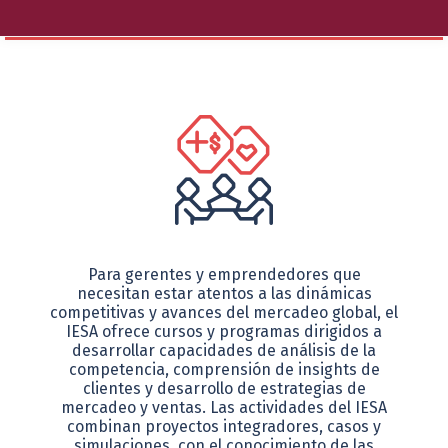
Nuestra Escuela
Oferta Académica
Educación Ejecutiva
Soluciones Empresariales
Para gerentes y emprendedores que
necesitan estar atentos a las dinámicas
International Faculty
competitivas y avances del mercadeo global, el
IESA ofrece cursos y programas dirigidos a
desarrollar capacidades de análisis de la
Escuelas y Centros
competencia, comprensión de insights de
clientes y desarrollo de estrategias de
mercadeo y ventas. Las actividades del IESA
combinan proyectos integradores, casos y
simulaciones, con el conocimiento de las