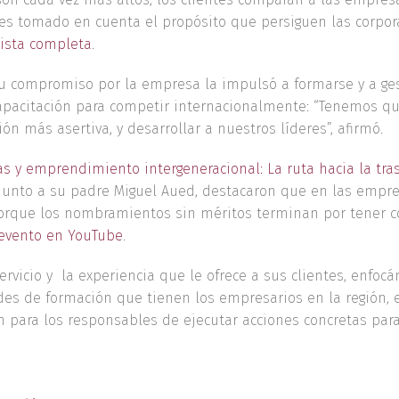
 es tomado en cuenta el propósito que persiguen las corpora
vista completa
.
su compromiso por la empresa la impulsó a formarse y a ges
apacitación para competir internacionalmente: “Tenemos que
 más asertiva, y desarrollar a nuestros líderes”, afirmó.
as y emprendimiento intergeneracional: La ruta hacia la tra
junto a su padre Miguel Aued, destacaron que en las empr
 porque los nombramientos sin méritos terminan por tener c
 evento en YouTube
.
vicio y la experiencia que le ofrece a sus clientes, enfocán
ades de formación que tienen los empresarios en la región
 para los responsables de ejecutar acciones concretas para 