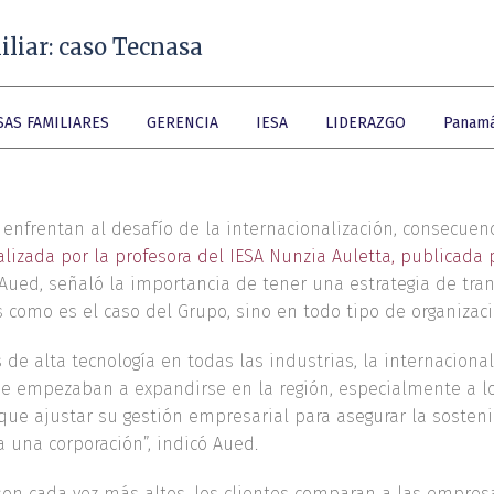
liar: caso Tecnasa
AS FAMILIARES
GERENCIA
IESA
LIDERAZGO
Panam
frentan al desafío de la internacionalización, consecuenc
alizada por la profesora del IESA Nunzia Auletta, publicada 
Aued, señaló la importancia de tener una estrategia de tra
como es el caso del Grupo, sino en todo tipo de organizaci
s de alta tecnología en todas las industrias, la internacio
 empezaban a expandirse en la región, especialmente a los
que ajustar su gestión empresarial para asegurar la sosten
 una corporación”, indicó Aued.
son cada vez más altos, los clientes comparan a las empres