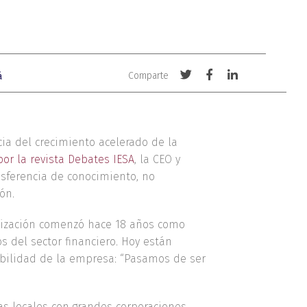
Compartir
Compartir
Compartir
Comparte
á
con
con
con
Twitter
Facebook
LinkedIn
ia del crecimiento acelerado de la
por la revista Debates IESA
, la CEO y
nsferencia de conocimiento, no
ón.
nalización comenzó hace 18 años como
 del sector financiero. Hoy están
ibilidad de la empresa: “Pasamos de ser
as locales con grandes corporaciones