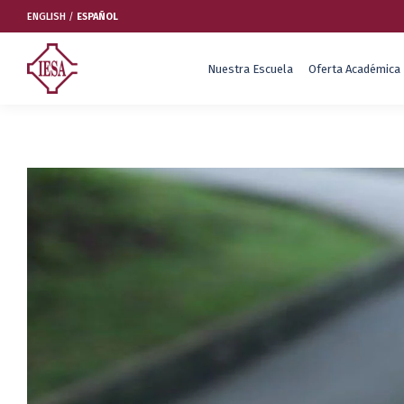
ENGLISH
/
ESPAÑOL
Nuestra Escuela
Oferta Académica
Nuestra Escuela
Oferta Académica
Educación Ejecutiva
Soluciones Empresariales
International Faculty
Escuelas y Centros