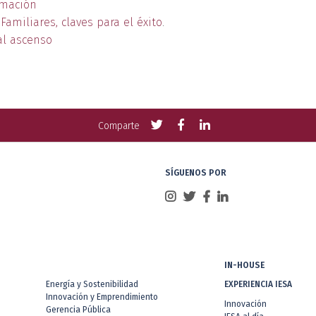
rmación
amiliares, claves para el éxito
.
al ascenso
Compartir
Compartir
Compartir
Comparte
con
con
con
Twitter
Facebook
LinkedIn
SÍGUENOS POR
IN-HOUSE
Energía y Sostenibilidad
EXPERIENCIA IESA
Innovación y Emprendimiento
Innovación
Gerencia Pública