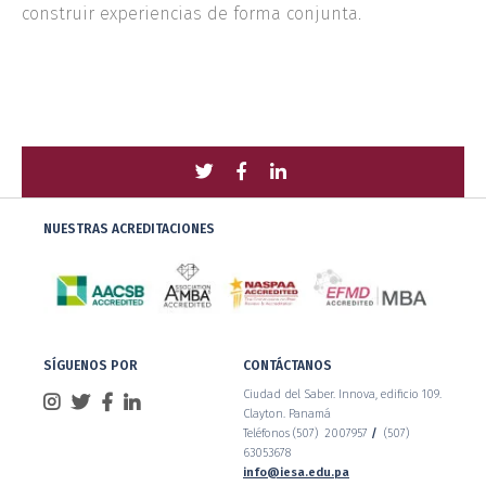
construir experiencias de forma conjunta.
Compartir
Compartir
Compartir
con
con
con
NUESTRAS ACREDITACIONES
Twitter
Facebook
LinkedIn
SÍGUENOS POR
CONTÁCTANOS
Ciudad del Saber. Innova, edificio 109.
Clayton. Panamá
Teléfonos (507) 2007957
/
(507)
63053678
info@iesa.edu.pa