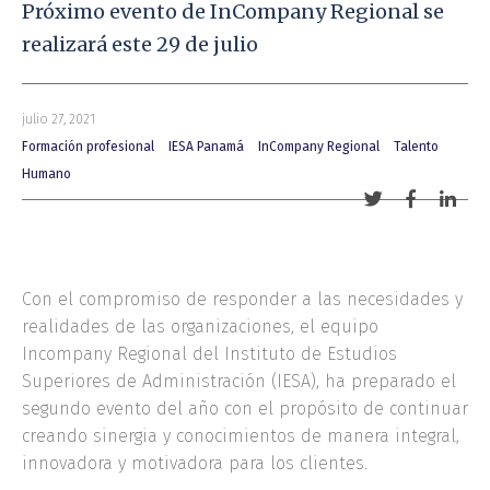
Próximo evento de InCompany Regional se
realizará este 29 de julio
julio 27, 2021
Formación profesional
IESA Panamá
InCompany Regional
Talento
Humano
Compartir
Comparti
Comp
con
con
con
Twitter
Facebook
Link
Con el compromiso de responder a las necesidades y
realidades de las organizaciones, el equipo
Incompany Regional del Instituto de Estudios
Superiores de Administración (IESA), ha preparado el
segundo evento del año con el propósito de continuar
creando sinergia y conocimientos de manera integral,
innovadora y motivadora para los clientes.