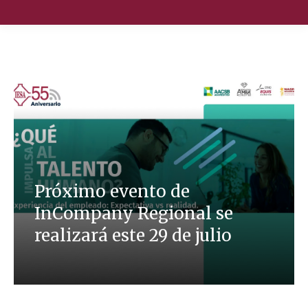
Nuestra Escuela
Oferta Académica
Educación Ejecutiva
Soluciones Empresariales
Próximo evento de
InCompany Regional se
International Faculty
realizará este 29 de julio
Escuelas y Centros