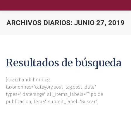
ARCHIVOS DIARIOS:
JUNIO 27, 2019
Nuestra Escuela
Oferta Académica
Resultados de búsqueda
Educación Ejecutiva
Soluciones Empresariales
[searchandfilterblog
taxonomies="category,post_tag,post_date"
International Faculty
types=",,daterange" all_items_labels="Tipo de
publicacion, Tema" submit_label="Buscar"]
Escuelas y Centros