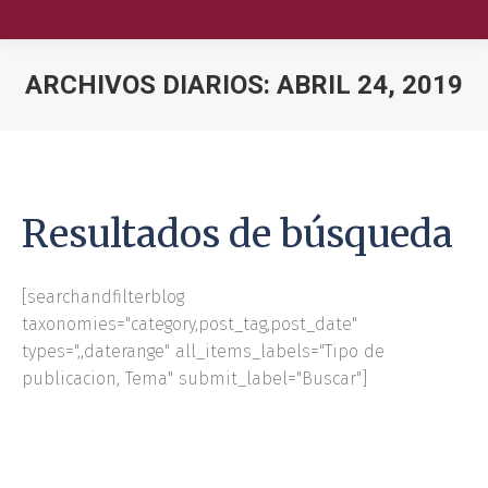
ARCHIVOS DIARIOS:
ABRIL 24, 2019
Nuestra Escuela
Oferta Académica
Resultados de búsqueda
Educación Ejecutiva
Soluciones Empresariales
[searchandfilterblog
taxonomies="category,post_tag,post_date"
International Faculty
types=",,daterange" all_items_labels="Tipo de
publicacion, Tema" submit_label="Buscar"]
Escuelas y Centros