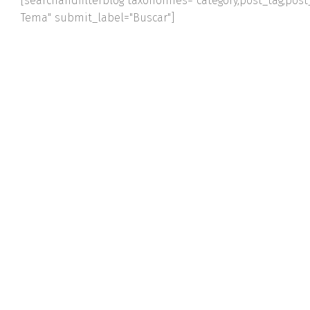
[searchandfilterblog taxonomies="category,post_tag,post_
Tema" submit_label="Buscar"]