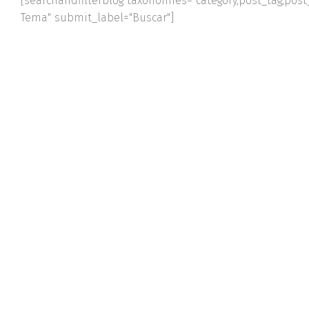
[searchandfilterblog taxonomies="category,post_tag,post_
Tema" submit_label="Buscar"]