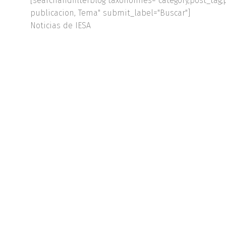
[searchandfilterblog taxonomies="category,post_tag,
publicacion, Tema" submit_label="Buscar"]
Noticias de IESA