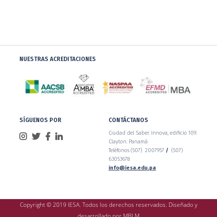
NUESTRAS ACREDITACIONES
SÍGUENOS POR
CONTÁCTANOS
Ciudad del Saber. Innova, edificio 109.
Clayton. Panamá
Teléfonos (507) 2007957
/
(507)
63053678
info@iesa.edu.pa
Copyright © 2019 IESA. Todos los derechos reservados. Diseñado y
desarrollado por
MBLM