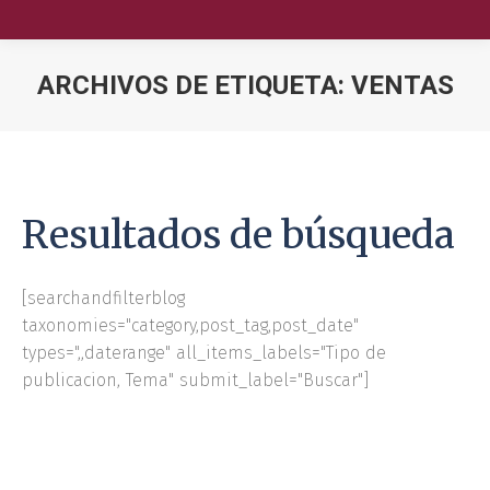
ARCHIVOS DE ETIQUETA:
VENTAS
Nuestra Escuela
Oferta Académica
Resultados de búsqueda
Educación Ejecutiva
Soluciones Empresariales
[searchandfilterblog
taxonomies="category,post_tag,post_date"
International Faculty
types=",,daterange" all_items_labels="Tipo de
publicacion, Tema" submit_label="Buscar"]
Escuelas y Centros