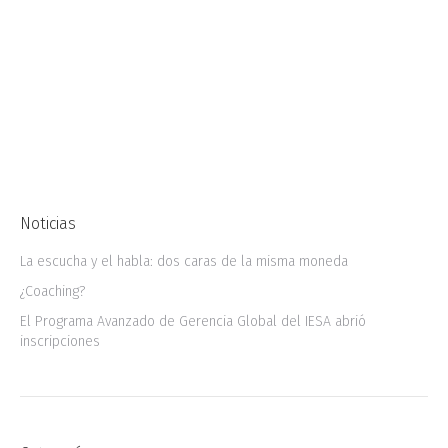
disponible aquí, fue un trabajo de
investigación y redacción a distancia, que
culminó en diciembre del año 2017 y que
implicó gran esfuerzo de reuniones por Skype
de…
Noticias
La escucha y el habla: dos caras de la misma moneda
¿Coaching?
El Programa Avanzado de Gerencia Global del IESA abrió
inscripciones