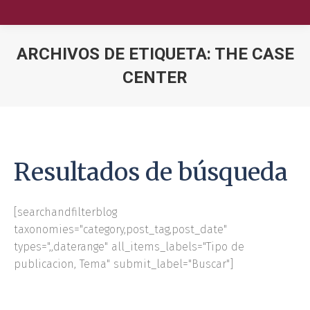
ARCHIVOS DE ETIQUETA:
THE CASE
CENTER
Nuestra Escuela
Oferta Académica
Educación Ejecutiva
Resultados de búsqueda
Soluciones Empresariales
[searchandfilterblog
International Faculty
taxonomies="category,post_tag,post_date"
types=",,daterange" all_items_labels="Tipo de
Escuelas y Centros
publicacion, Tema" submit_label="Buscar"]