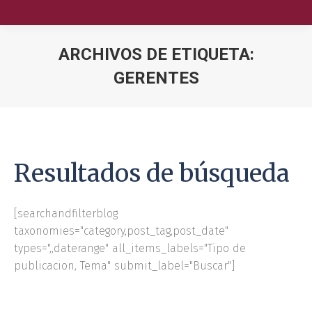
ARCHIVOS DE ETIQUETA:
GERENTES
Nuestra Escuela
Oferta Académica
Educación Ejecutiva
Resultados de búsqueda
Soluciones Empresariales
[searchandfilterblog
International Faculty
taxonomies="category,post_tag,post_date"
types=",,daterange" all_items_labels="Tipo de
Escuelas y Centros
publicacion, Tema" submit_label="Buscar"]