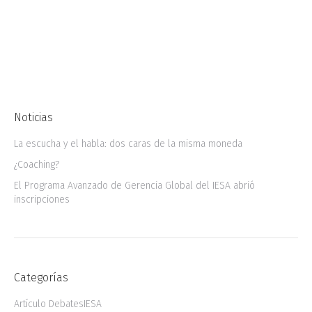
decisiones gerenciales que pueden beneficiar
o perjudicar una organización. Para el profesor
y Director Académico del Instituto de Estudios…
Noticias
La escucha y el habla: dos caras de la misma moneda
¿Coaching?
El Programa Avanzado de Gerencia Global del IESA abrió
inscripciones
Categorías
Artículo DebatesIESA