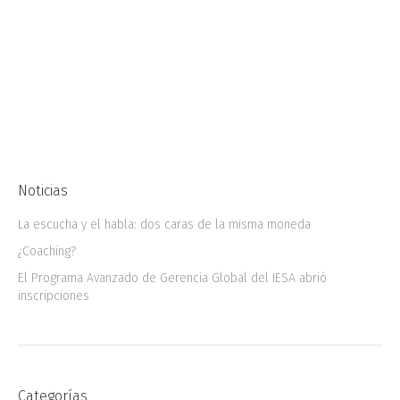
organizaciones. En la actualidad, son muchos
los ejecutivos que se desarrollan en roles en
los que se les exige expandir el entendimiento
financiero o contar con una mayor experiencia
en el área. Desde conocer la relación entre…
Noticias
La escucha y el habla: dos caras de la misma moneda
¿Coaching?
El Programa Avanzado de Gerencia Global del IESA abrió
inscripciones
Categorías