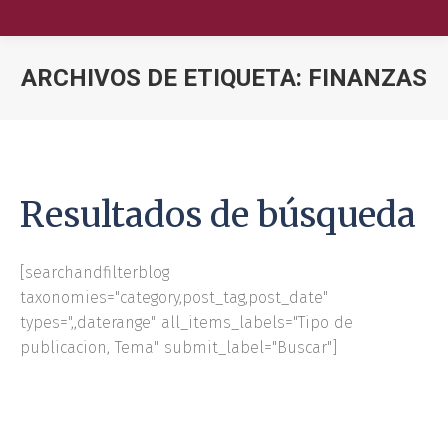
ARCHIVOS DE ETIQUETA:
FINANZAS
Nuestra Escuela
Oferta Académica
Resultados de búsqueda
Educación Ejecutiva
Soluciones Empresariales
[searchandfilterblog
taxonomies="category,post_tag,post_date"
International Faculty
types=",,daterange" all_items_labels="Tipo de
publicacion, Tema" submit_label="Buscar"]
Escuelas y Centros