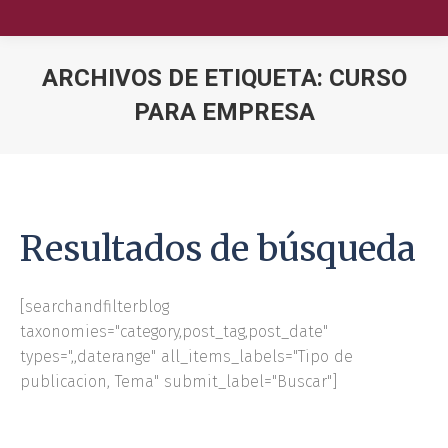
ARCHIVOS DE ETIQUETA:
CURSO
PARA EMPRESA
Nuestra Escuela
Oferta Académica
Educación Ejecutiva
Resultados de búsqueda
Soluciones Empresariales
[searchandfilterblog
International Faculty
taxonomies="category,post_tag,post_date"
types=",,daterange" all_items_labels="Tipo de
Escuelas y Centros
publicacion, Tema" submit_label="Buscar"]