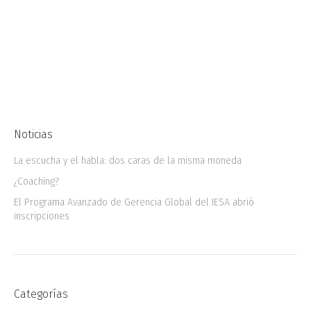
empresas requieren contar con equipos de
trabajo innovadores para poder responder a
las nuevas demandas del mercado. Frente a
esta situación,…
Noticias
La escucha y el habla: dos caras de la misma moneda
¿Coaching?
El Programa Avanzado de Gerencia Global del IESA abrió
inscripciones
Categorías