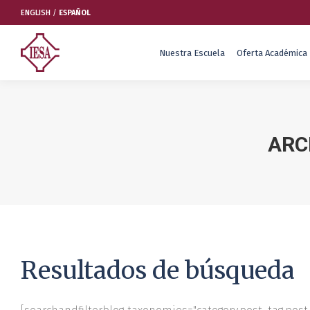
ENGLISH
/
ESPAÑOL
Nuestra Escuela
Oferta Académica
Nuestra Escuela
Oferta Académica
ARC
Educación Ejecutiva
Soluciones Empresariales
International Faculty
Escuelas y Centros
Resultados de búsqueda