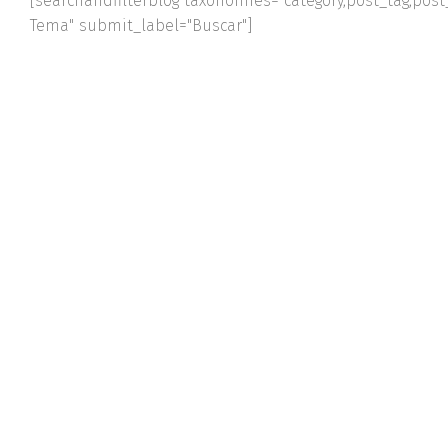
[searchandfilterblog taxonomies="category,post_tag,post_
Tema" submit_label="Buscar"]