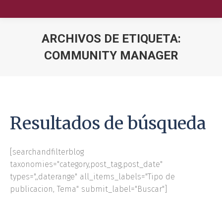
ARCHIVOS DE ETIQUETA:
COMMUNITY MANAGER
Nuestra Escuela
Oferta Académica
Educación Ejecutiva
Resultados de búsqueda
Soluciones Empresariales
[searchandfilterblog
International Faculty
taxonomies="category,post_tag,post_date"
types=",,daterange" all_items_labels="Tipo de
Escuelas y Centros
publicacion, Tema" submit_label="Buscar"]