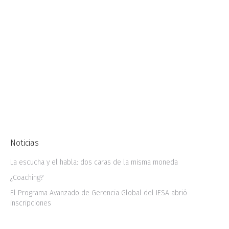
efectiva en entornos digitales, como primer
paso, los responsables de la Comunicación en
una empresa, deben estar seguros de conocer
la misión, visión y metas de la organización.
¿Cuáles son los objetivos de negocio, fortalezas
y recursos? Con esta guía definida, se puede
entonces aplicar el segundo paso, que…
Noticias
La escucha y el habla: dos caras de la misma moneda
¿Coaching?
El Programa Avanzado de Gerencia Global del IESA abrió
inscripciones