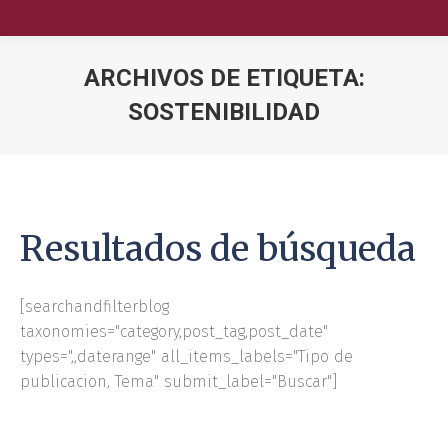
ARCHIVOS DE ETIQUETA:
SOSTENIBILIDAD
Nuestra Escuela
Oferta Académica
Educación Ejecutiva
Resultados de búsqueda
Soluciones Empresariales
[searchandfilterblog
International Faculty
taxonomies="category,post_tag,post_date"
types=",,daterange" all_items_labels="Tipo de
Escuelas y Centros
publicacion, Tema" submit_label="Buscar"]