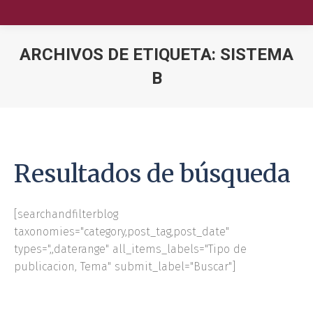
ARCHIVOS DE ETIQUETA:
SISTEMA
B
Nuestra Escuela
Oferta Académica
Educación Ejecutiva
Resultados de búsqueda
Soluciones Empresariales
[searchandfilterblog
International Faculty
taxonomies="category,post_tag,post_date"
types=",,daterange" all_items_labels="Tipo de
Escuelas y Centros
publicacion, Tema" submit_label="Buscar"]