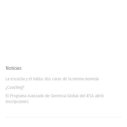
Agenda 2030 y los Objetivos del Desarrollo
Sostenible (ODS) en 2015 han surgido una serie
de compromisos globales que buscan
promover un modelo de crecimiento
económico y de bienestar que favorezca la
disminución de…
Noticias
La escucha y el habla: dos caras de la misma moneda
¿Coaching?
El Programa Avanzado de Gerencia Global del IESA abrió
inscripciones