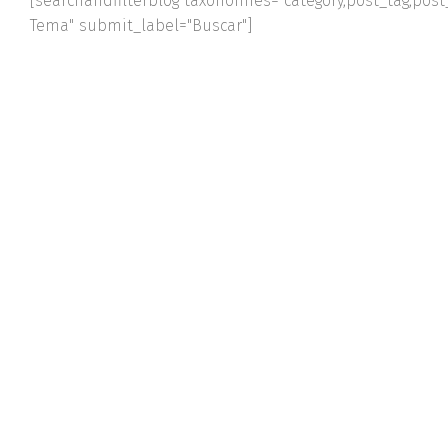
[searchandfilterblog taxonomies="category,post_tag,post_
Tema" submit_label="Buscar"]