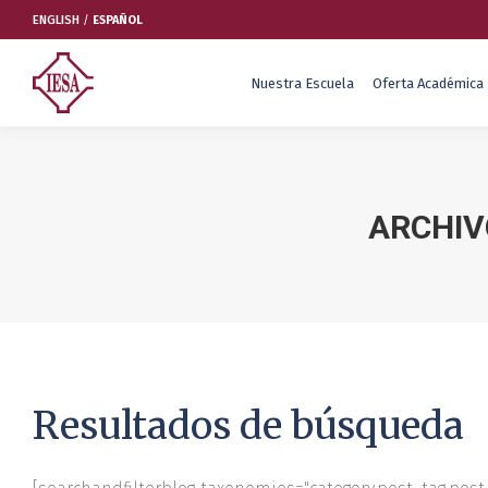
ENGLISH
/
ESPAÑOL
Nuestra Escuela
Oferta Académica
Nuestra Escuela
Oferta Académica
ARCHIV
Educación Ejecutiva
Soluciones Empresariales
International Faculty
Escuelas y Centros
Resultados de búsqueda