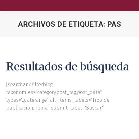
ARCHIVOS DE ETIQUETA:
PAS
Nuestra Escuela
Oferta Académica
Resultados de búsqueda
Educación Ejecutiva
Soluciones Empresariales
[searchandfilterblog
taxonomies="category,post_tag,post_date"
International Faculty
types=",,daterange" all_items_labels="Tipo de
publicacion, Tema" submit_label="Buscar"]
Escuelas y Centros