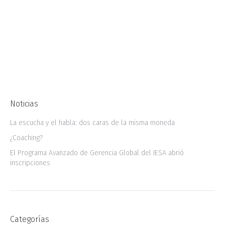
Sostenible (ODS) en 2015 han surgido una serie
de compromisos globales que buscan
promover un modelo de crecimiento
económico y de bienestar que favorezca la
disminución de…
Noticias
La escucha y el habla: dos caras de la misma moneda
¿Coaching?
El Programa Avanzado de Gerencia Global del IESA abrió
inscripciones
Categorías