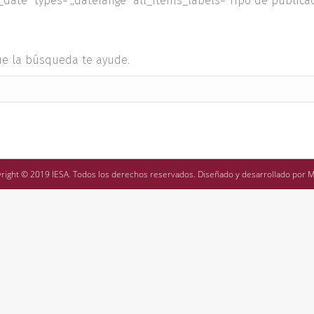
_date" types=",,daterange" all_items_labels="Tipo de publica
ue la búsqueda te ayude.
right © 2019 IESA. Todos los derechos reservados. Diseñado y desarrollado por
M