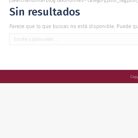
[searchandfilterblog taxonomies="category,post_tag,post
Sin resultados
Parece que lo que buscas no está disponible. Puede q
Buscar:
Copy