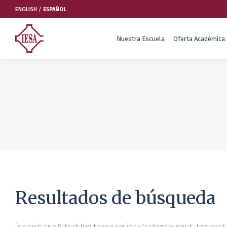
ENGLISH
/
ESPAÑOL
Nuestra Escuela
Oferta Académica
Nuestra Escuela
Oferta Académica
Nuestra Escuela
Oferta Académica
Educación Ejecutiva
Soluciones Empresariales
International Faculty
Escuelas y Centros
Resultados de búsqueda