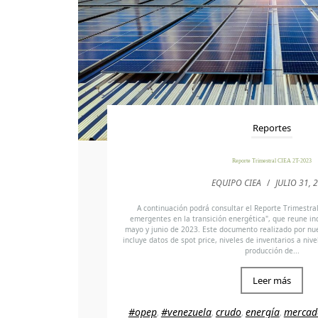
Reportes
Reporte Trimestral CIEA 2T-2023
EQUIPO CIEA
/
JULIO 31, 
A continuación podrá consultar el Reporte Trimestra
emergentes en la transición energética", que reune ind
mayo y junio de 2023. Este documento realizado por nue
incluye datos de spot price, niveles de inventarios a niv
producción de...
Leer más
#opep
#venezuela
crudo
energía
mercad
,
,
,
,