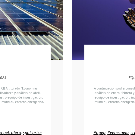
2023
EQU
l CIEA titulado "Economías
A continuación podrá consul
icadores y análisis de abril,
análisis de enero, febrero
stro equipo de investigación,
equipo de investigación, inc
el mundial, entorno energético,
mundial, entorno energétic
o petrolero
spot price
#opep
#venezuela
cr
,
,
,