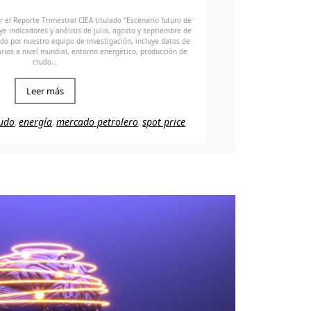
 el Reporte Trimestral CIEA titulado "Escenario futuro de
e indicadores y análisis de julio, agosto y septiembre de
do por nuestro equipo de investigación, incluye datos de
arios a nivel mundial, entorno energético, producción de
crudo...
Leer más
udo
energía
mercado petrolero
spot price
,
,
,