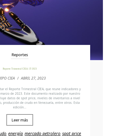
Reportes
Reporte Trimestral CIEA 1T-2023
IPO CIEA
/
ABRIL 27, 2023
tar el Reporte Trimestral CIEA, que reune indicadores y
 y marzo de 2023. Este documento realizado por nuestro
luye datos de spot price, niveles de inventarios a nivel
o, producción de crudo en Venezuela, entre otros. Esta
edición...
Leer más
udo
energía
mercado petrolero
spot price
,
,
,