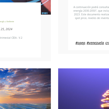
A continuación podrá consultar
energía 2030-2050", que incluy
2023. Este documento realiza
spot price, niveles de invent
ergía y Ambiente
 25, 2024
rimestal CIEA - V.2
#opep
#venezuela
cr
,
,