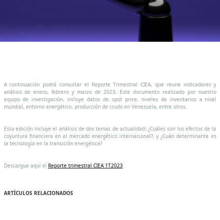
A continuación podrá consultar el Reporte Trimestral CIEA, que reune indicadores y
análisis de enero, febrero y marzo de 2023. Este documento realizado por nuestro
equipo de investigación, incluye datos de spot price, niveles de inventarios a nivel
mundial, entorno energético, producción de crudo en Venezuela, entre otros.
Esta edición incluye el análisis de dos temas de actualidad: ¿Cuáles son los efectos de la
coyuntura financiera en el mercado energético internacional?, y ¿Cuán determinante es
la tecnología en la transición energética?
Descargue aquí el
Reporte trimestral CIEA 1T2023
ARTÍCULOS RELACIONADOS